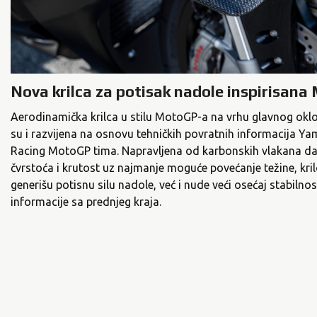
Nova krilca za potisak nadole inspirisan
Aerodinamička krilca u stilu MotoGP-a na vrhu glavnog okl
su i razvijena na osnovu tehničkih povratnih informacija Y
Racing MotoGP tima. Napravljena od karbonskih vlakana da 
čvrstoća i krutost uz najmanje moguće povećanje težine, kri
generišu potisnu silu nadole, već i nude veći osećaj stabilnos
informacije sa prednjeg kraja.