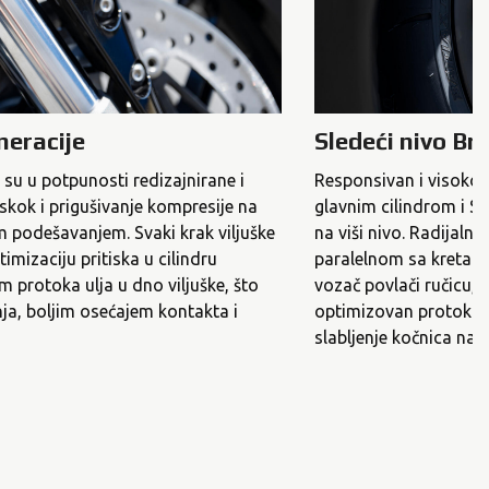
neracije
Sledeći nivo B
su u potpunosti redizajnirane i
Responsivan i visokod
kok i prigušivanje kompresije na
glavnim cilindrom i 
im podešavanjem. Svaki krak viljuške
na viši nivo. Radijalni 
imizaciju pritiska u cilindru
paralelnom sa kretanje
 protoka ulja u dno viljuške, što
vozač povlači ručicu, 
ja, boljim osećajem kontakta i
optimizovan protok va
slabljenje kočnica na s