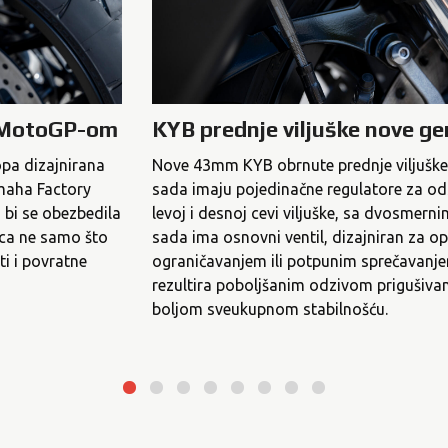
a MotoGP-om
KYB prednje viljuške nove ge
opa dizajnirana
Nove 43mm KYB obrnute prednje viljuške 
amaha Factory
sada imaju pojedinačne regulatore za ods
bi se obezbedila
levoj i desnoj cevi viljuške, sa dvosmern
lca ne samo što
sada ima osnovni ventil, dizajniran za opt
ti i povratne
ograničavanjem ili potpunim sprečavanjem
rezultira poboljšanim odzivom prigušivan
boljom sveukupnom stabilnošću.