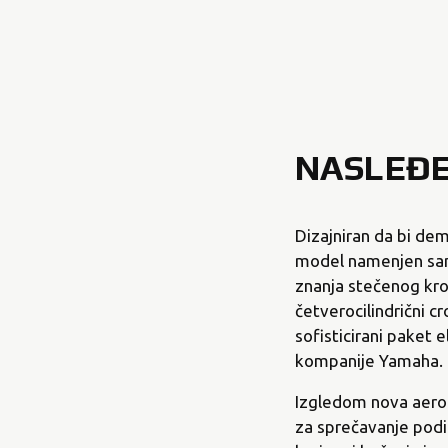
NASLEĐE
Dizajniran da bi de
model namenjen sam
znanja stečenog kr
četverocilindrični 
sofisticirani paket 
kompanije Yamaha.
Izgledom nova aerod
za sprečavanje podi