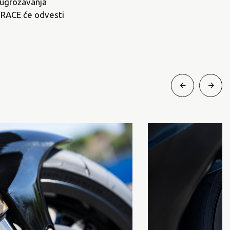
z ugrožavanja
1 RACE će odvesti