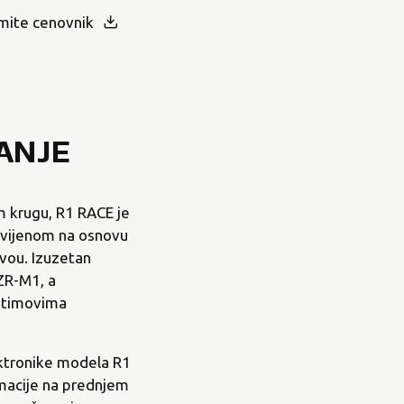
mite cenovnik
ANJE
m krugu, R1 RACE je
zvijenom na osnovu
vou. Izuzetan
ZR-M1, a
m timovima
ektronike modela R1
rmacije na prednjem