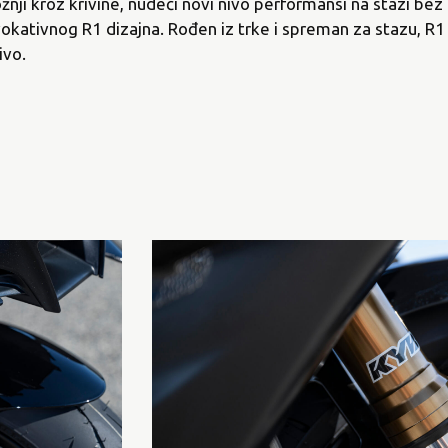
vožnji kroz krivine, nudeći novi nivo performansi na stazi be
okativnog R1 dizajna. Rođen iz trke i spreman za stazu, R
ivo.