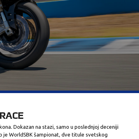
 RACE
ikona. Dokazan na stazi, samo u poslednjoj deceniji
o je WorldSBK šampionat, dve titule svetskog