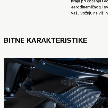
kraju pri kočenju i 
aerodinamičnog i ev
vašu vožnju na viši n
BITNE KARAKTERISTIKE