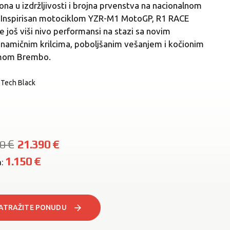
na u izdržljivosti i brojna prvenstva na nacionalnom
. Inspirisan motociklom YZR-M1 MotoGP, R1 RACE
e još viši nivo performansi na stazi sa novim
inamičnim krilcima, poboljšanim vešanjem i kočionim
mom Brembo.
Tech Black
Tech Black
€
21.390
€
40
1.150
€
a:
ATRAŽITE PONUDU