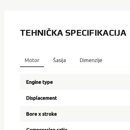
TEHNIČKA SPECIFIKACIJA
Motor
Šasija
Dimenzije
Engine type
Displacement
Bore x stroke
Compression ratio