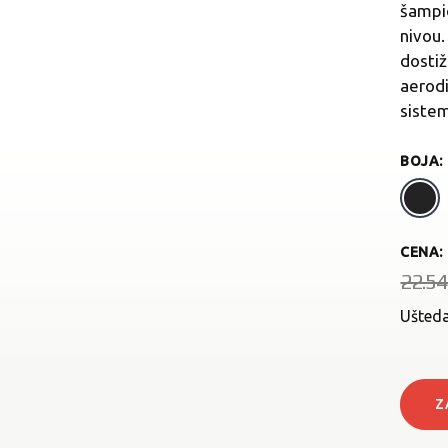
šampio
nivou
dostiž
aerod
siste
BOJA
:
CENA:
22.5
Ušted
Z