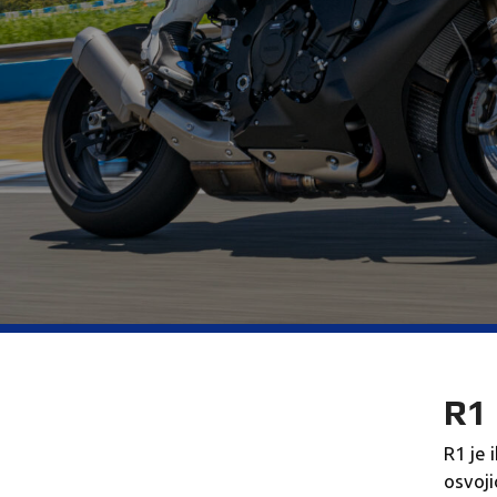
R1
R1 je 
osvoji