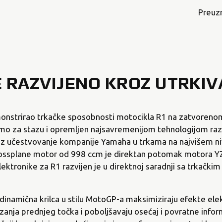
Preuz
 RAZVIJENO KROZ UTRKIV
monstrirao trkačke sposobnosti motocikla R1 na zatvoreno
o za stazu i opremljen najsavremenijom tehnologijom ra
oz učestvovanje kompanije Yamaha u trkama na najvišem ni
crossplane motor od 998 ccm je direktan potomak motora Y
elektronike za R1 razvijen je u direktnoj saradnji sa trkački
inamična krilca u stilu MotoGP-a maksimiziraju efekte el
zanja prednjeg točka i poboljšavaju osećaj i povratne info