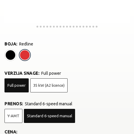
BOJA
:
Redline
Midnight Black
Redline
VERZIJA SNAGE
:
Full power
Full power
35 kW (A2 licence)
PRENOS
:
Standard 6-speed manual
Y-AMT
Standard 6-speed manual
CENA: