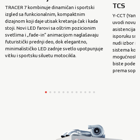
TCS
TRACER 7 kombinuje dinamičan i sportski
izgled sa funkcionalnim, kompaktnim
Y-CCT (Yamah
dizajnom koji daje utisak kretanja čak i kada
uvodi novu g
stoji. Novi LED farovi sa oštrim pozicionim
asistencija 
svetlima i „fade-in“ animacijom naglašavaju
isporuku sna
futuristički prednji deo, dok elegantno,
nudi izbor i
minimalističko LED zadnje svetlo upotpunjuje
sistema kont
vitku i sportsku siluetu motocikla.
mogućnost p
biste podes
prema sopst