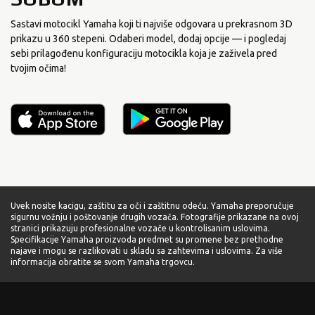
Sastavi motocikl Yamaha koji ti najviše odgovara u prekrasnom 3D
prikazu u 360 stepeni. Odaberi model, dodaj opcije — i pogledaj
sebi prilagođenu konfiguraciju motocikla koja je zaživela pred
tvojim očima!
Uvek nosite kacigu, zaštitu za oči i zaštitnu odeću. Yamaha preporučuje
sigurnu vožnju i poštovanje drugih vozača. Fotografije prikazane na ovoj
stranici prikazuju profesionalne vozače u kontrolisanim uslovima.
Specifikacije Yamaha proizvoda predmet su promene bez prethodne
najave i mogu se razlikovati u skladu sa zahtevima i uslovima. Za više
informacija obratite se svom Yamaha trgovcu.