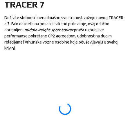
TRACER 7
Doživite slobodu i nenadmašnu svestranost vožnje novog TRACER-
a 7. Bilo da idete na posao ili vikend putovanje, ovaj odlično
opremljeni
middleweight sport-tourer
pruža uzbudljive
performanse pokretane CP2 agregatom, udobnost na dugim
relacijama i vrhunske vozne osobine koje oduševljavaju u svakoj
krivini.