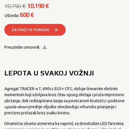
€
10.190
€
10.790
600
€
Ušteda:
ZATRAŽITE PONUDU
Preuzmite cenovnik
LEPOTA U SVAKOJ VOŽNJI
Agregat TRACER-a 7, 690cc EU5+ CP2, obiluje linearnim obrtnim
momentom koji oživljava kroz čitav opseg obrtaja i pruža impresivno
ubrzanje, dok redizajnirana šasija sa povećanom krutošću i podesive
upside-down
prednje viljuške obezbeđuju vrhunsko prianjanje i
precizno prolazak kroz svaku krivinu.
Dinamična silueta usmerena ka napred, sa dvostrukim LED farovima