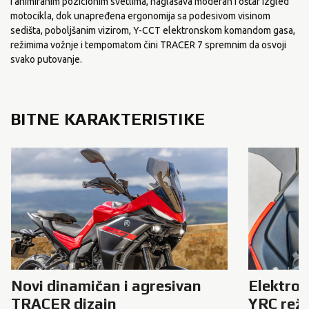
i animiranim pozicionim svetlima, naglašava moderan i oštar izgled
motocikla, dok unapređena ergonomija sa podesivom visinom
sedišta, poboljšanim vizirom, Y-CCT elektronskom komandom gasa,
režimima vožnje i tempomatom čini TRACER 7 spremnim da osvoji
svako putovanje.
BITNE KARAKTERISTIKE
Novi dinamičan i agresivan
Elektro
TRACER dizajn
YRC režim