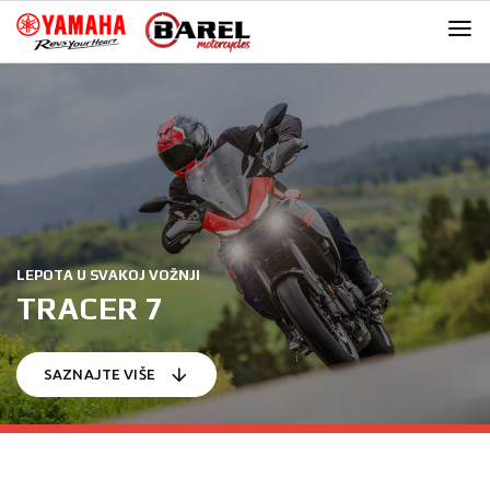
Skip
Skip
to
to
navigation
content
LEPOTA U SVAKOJ VOŽNJI
TRACER 7
SAZNAJTE VIŠE