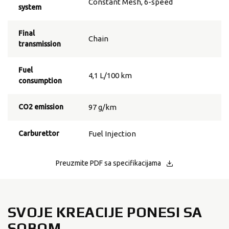
Constant Mesh, 6-speed
system
Final
Chain
transmission
Fuel
4,1 L/100 km
consumption
CO2 emission
97 g/km
Carburettor
Fuel Injection
Preuzmite PDF sa specifikacijama
SVOJE KREACIJE PONESI SA
SOBOM