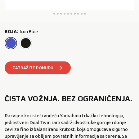
BOJA
:
Icon Blue
Icon Blue
Raven/Silver
ZATRAŽITE PONUDU
ČISTA VOŽNJA. BEZ OGRANIČENJA.
Razvijen koristeći vodeću Yamahinu trkačku tehnologiju,
jedinstveni Dual Twin ram sadrži dvostruke gornje i donje
cevi za fino izbalansiranu krutost, koja omogućava sigurno
upravljanje sa obiljem povratnih informacija sa terena. Sa