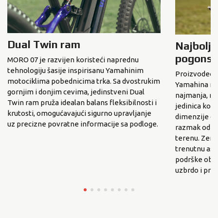
Dual Twin ram
Najbolja
pogonska
MORO 07 je razvijen koristeći naprednu
tehnologiju šasije inspirisanu Yamahinim
Proizvodeći
motociklima pobednicima trka. Sa dvostrukim
Yamahina naj
gornjim i donjim cevima, jedinstveni Dual
najmanja, na
Twin ram pruža idealan balans fleksibilnosti i
jedinica ko
krutosti, omogućavajući sigurno upravljanje
dimenzije om
uz precizne povratne informacije sa podloge.
razmak od tl
terenu. Zero
trenutnu asi
podrške obez
uzbrdo i prot