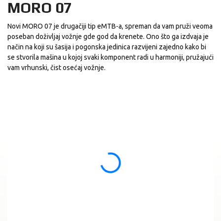
MORO 07
Novi MORO 07 je drugačiji tip eMTB-a, spreman da vam pruži veoma
poseban doživljaj vožnje gde god da krenete. Ono što ga izdvaja je
način na koji su šasija i pogonska jedinica razvijeni zajedno kako bi
se stvorila mašina u kojoj svaki komponent radi u harmoniji, pružajući
vam vrhunski, čist osećaj vožnje.