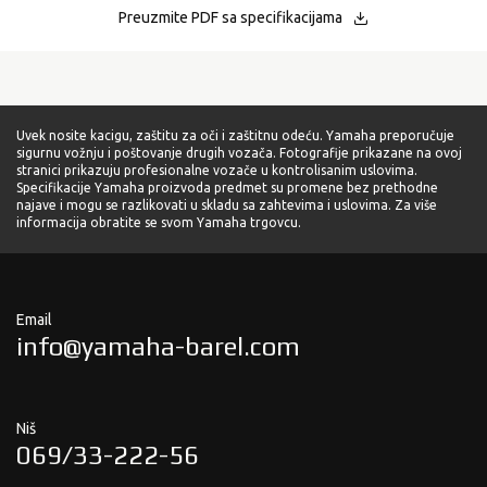
Preuzmite PDF sa specifikacijama
Uvek nosite kacigu, zaštitu za oči i zaštitnu odeću. Yamaha preporučuje
sigurnu vožnju i poštovanje drugih vozača. Fotografije prikazane na ovoj
stranici prikazuju profesionalne vozače u kontrolisanim uslovima.
Specifikacije Yamaha proizvoda predmet su promene bez prethodne
najave i mogu se razlikovati u skladu sa zahtevima i uslovima. Za više
informacija obratite se svom Yamaha trgovcu.
Email
info@yamaha-barel.com
Niš
069/33-222-56