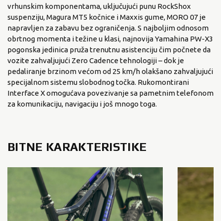
vrhunskim komponentama, uključujući punu RockShox
suspenziju, Magura MT5 kočnice i Maxxis gume, MORO 07 je
napravljen za zabavu bez ograničenja. S najboljim odnosom
obrtnog momenta i težine u klasi, najnovija Yamahina PW-X3
pogonska jedinica pruža trenutnu asistenciju čim počnete da
vozite zahvaljujući Zero Cadence tehnologiji – dok je
pedaliranje brzinom većom od 25 km/h olakšano zahvaljujući
specijalnom sistemu slobodnog točka. Rukomontirani
Interface X omogućava povezivanje sa pametnim telefonom
za komunikaciju, navigaciju i još mnogo toga.
BITNE KARAKTERISTIKE