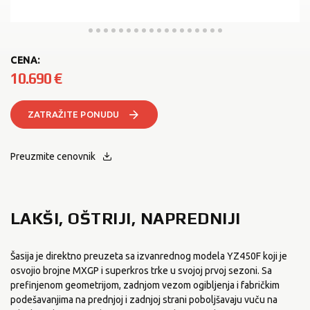
CENA:
10.690
€
ZATRAŽITE PONUDU
Preuzmite cenovnik
LAKŠI, OŠTRIJI, NAPREDNIJI
Šasija je direktno preuzeta sa izvanrednog modela YZ450F koji je
osvojio brojne MXGP i superkros trke u svojoj prvoj sezoni. Sa
prefinjenom geometrijom, zadnjom vezom ogibljenja i fabričkim
podešavanjima na prednjoj i zadnjoj strani poboljšavaju vuču na