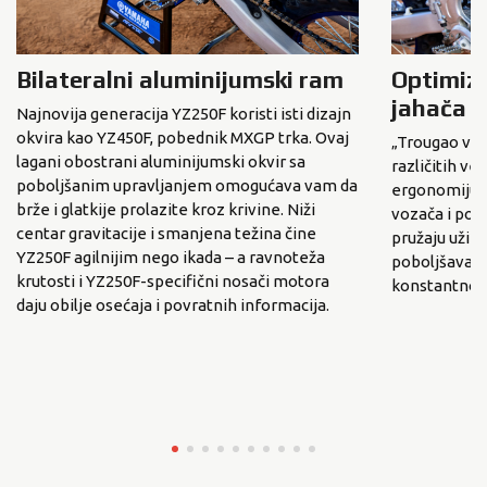
Bilateralni aluminijumski ram
Optimiz
jahača
Najnovija generacija YZ250F koristi isti dizajn
okvira kao YZ450F, pobednik MXGP trka. Ovaj
„Trougao vo
lagani obostrani aluminijumski okvir sa
različitih vel
poboljšanim upravljanjem omogućava vam da
ergonomiju s
brže i glatkije prolazite kroz krivine. Niži
vozača i po
centar gravitacije i smanjena težina čine
pružaju uži i
YZ250F agilnijim nego ikada – a ravnoteža
poboljšava p
krutosti i YZ250F-specifični nosači motora
konstantno h
daju obilje osećaja i povratnih informacija.