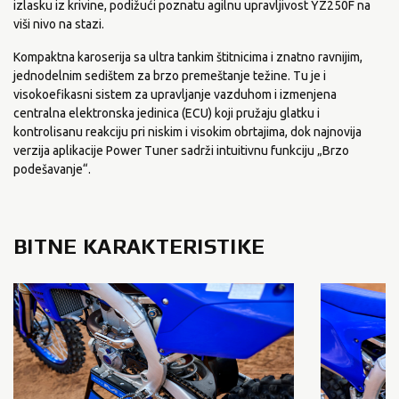
izlasku iz krivine, podižući poznatu agilnu upravljivost YZ250F na
viši nivo na stazi.
Kompaktna karoserija sa ultra tankim štitnicima i znatno ravnijim,
jednodelnim sedištem za brzo premeštanje težine. Tu je i
visokoefikasni sistem za upravljanje vazduhom i izmenjena
centralna elektronska jedinica (ECU) koji pružaju glatku i
kontrolisanu reakciju pri niskim i visokim obrtajima, dok najnovija
verzija aplikacije Power Tuner sadrži intuitivnu funkciju „Brzo
podešavanje“.
BITNE KARAKTERISTIKE