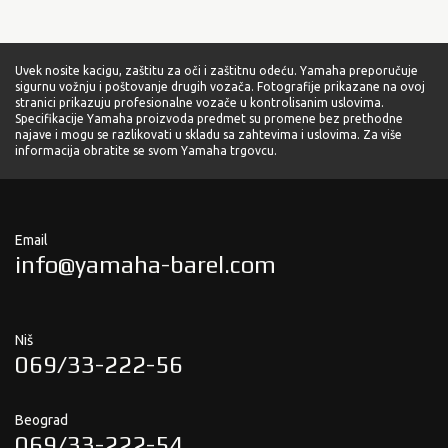
Uvek nosite kacigu, zaštitu za oči i zaštitnu odeću. Yamaha preporučuje
sigurnu vožnju i poštovanje drugih vozača. Fotografije prikazane na ovoj
stranici prikazuju profesionalne vozače u kontrolisanim uslovima.
Specifikacije Yamaha proizvoda predmet su promene bez prethodne
najave i mogu se razlikovati u skladu sa zahtevima i uslovima. Za više
informacija obratite se svom Yamaha trgovcu.
Email
info@yamaha-barel.com
Niš
069/33-222-56
Beograd
069/33-222-54