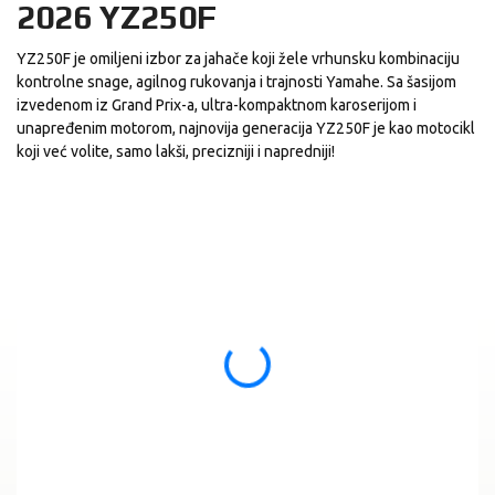
2026 YZ250F
YZ250F je omiljeni izbor za jahače koji žele vrhunsku kombinaciju
kontrolne snage, agilnog rukovanja i trajnosti Yamahe. Sa šasijom
izvedenom iz Grand Prix-a, ultra-kompaktnom karoserijom i
unapređenim motorom, najnovija generacija YZ250F je kao motocikl
koji već volite, samo lakši, precizniji i napredniji!