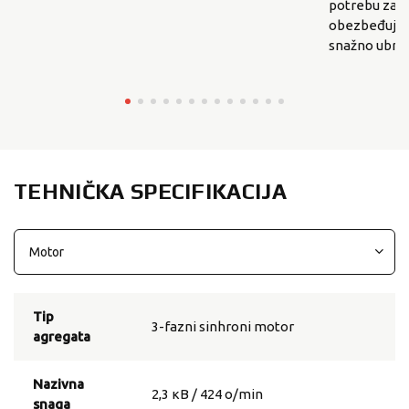
potrebu za z
obezbeđuje n
snažno ubrza
TEHNIČKA SPECIFIKACIJA
Tip
3-fazni sinhroni motor
agregata
Nazivna
2,3 кВ / 424 о/min
snaga