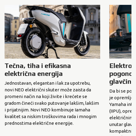
Tečna, tiha i efikasna
Elektrom
električna energija
pogonom
glavčinu
Jednostavan, elegantan i lak za upotrebu,
novi NEO električni skuter može zaista da
Da bi se pos
promeni način na koji živite i krećete se
je opremlje
gradom čineći svako putovanje lakšim, lakšim
Yamaha integ
i prijatnijim. Novi NEO kombinuje Iamaha
(IIPU), opre
kvalitet sa niskim troškovima rada i mnogim
električnim
prednostima električne energije.
unutar glavč
kompaktni di