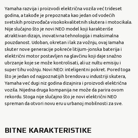
Yamaha razvija i proizvodi električna vozila već trideset
godina, a takođe je prepoznata kao jedan od vodećih
svetskih proizvođača visokokvalitetnih skutera i motocikala.
Nije slučajno što je novi NEO model koji karakteriše
atraktivan dizajn, inovativna tehnologija i maksimalna
pouzdanost. Udoban, okretan i lak za vožnju, ovaj Iamaha
skuter nove generacije pokreće litijum-jonska baterija i
električni motor postavljen na glavčinu koji daje snažno
ubrzanje koje se može kontrolisati, ali uz nultu emisiju i
super tihu vožnju. Novi NEO: inteligentni pokret. Pored toga
što je jedan od najpoznatijih brendova u industriji skutera,
Yamaha već dugi niz godina dizajnira i proizvodi električna
vozila. Nijedna druga kompanija ne može da parira ovom
rekordu. Stoga nije slučajno što je novi električni NEO
spreman da otvori novu eru u urbanoj mobilnosti za sve.
BITNE KARAKTERISTIKE