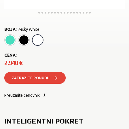
BOJA
:
Milky White
Aqua
Midnight Black
Milky White
CENA:
2.940
€
ZATRAŽITE PONUDU
Preuzmite cenovnik
INTELIGENTNI POKRET