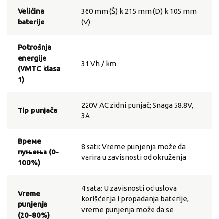
Velićina
360 mm (Š) k 215 mm (D) k 105 mm
baterije
(V)
Potrošnja
energije
31 Vh / km
(VMTC klasa
1)
220V AC zidni punjač; Snaga 58.8V,
Tip punjača
3A
Време
8 sati: Vreme punjenja može da
пуњења (0-
varira u zavisnosti od okruženja
100%)
4 sata: U zavisnosti od uslova
Vreme
korišćenja i propadanja baterije,
punjenja
vreme punjenja može da se
(20-80%)