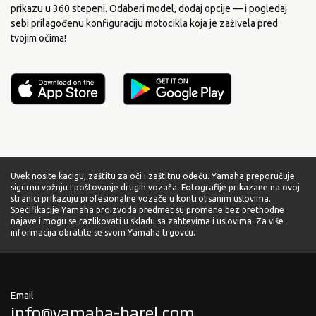
prikazu u 360 stepeni. Odaberi model, dodaj opcije — i pogledaj
sebi prilagođenu konfiguraciju motocikla koja je zaživela pred
tvojim očima!
Uvek nosite kacigu, zaštitu za oči i zaštitnu odeću. Yamaha preporučuje
sigurnu vožnju i poštovanje drugih vozača. Fotografije prikazane na ovoj
stranici prikazuju profesionalne vozače u kontrolisanim uslovima.
Specifikacije Yamaha proizvoda predmet su promene bez prethodne
najave i mogu se razlikovati u skladu sa zahtevima i uslovima. Za više
informacija obratite se svom Yamaha trgovcu.
Email
info@yamaha-barel.com