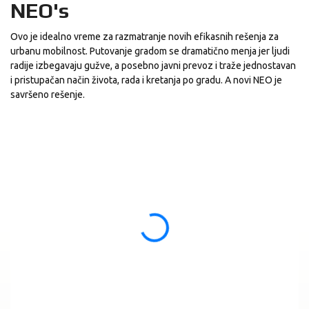
NEO's
Ovo je idealno vreme za razmatranje novih efikasnih rešenja za
urbanu mobilnost. Putovanje gradom se dramatično menja jer ljudi
radije izbegavaju gužve, a posebno javni prevoz i traže jednostavan
i pristupačan način života, rada i kretanja po gradu. A novi NEO je
savršeno rešenje.