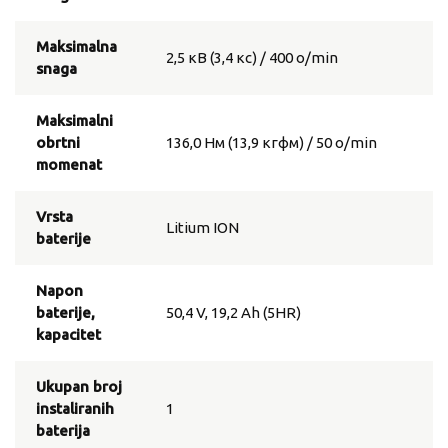
Maksimalna
2,5 кВ (3,4 кс) / 400 о/min
snaga
Maksimalni
obrtni
136,0 Нм (13,9 кгфм) / 50 о/min
momenat
Vrsta
Litium ION
baterije
Napon
baterije,
50,4 V, 19,2 Аh (5HR)
kapacitet
Ukupan broj
instaliranih
1
baterija