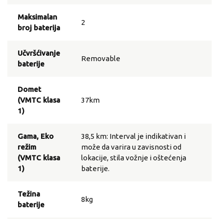
Maksimalan
2
broj baterija
Učvršćivanje
Removable
baterije
Domet
(VMTC klasa
37km
1)
Gama, Eko
38,5 km: Interval je indikativan i
režim
može da varira u zavisnosti od
(VMTC klasa
lokacije, stila vožnje i oštećenja
1)
baterije.
Težina
8kg
baterije