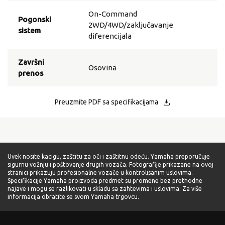
On-Command
Pogonski
2WD/4WD/zaključavanje
sistem
diferencijala
Završni
Osovina
prenos
Preuzmite PDF sa specifikacijama
Uvek nosite kacigu, zaštitu za oči i zaštitnu odeću. Yamaha preporučuje
sigurnu vožnju i poštovanje drugih vozača. Fotografije prikazane na ovoj
stranici prikazuju profesionalne vozače u kontrolisanim uslovima.
Specifikacije Yamaha proizvoda predmet su promene bez prethodne
najave i mogu se razlikovati u skladu sa zahtevima i uslovima. Za više
informacija obratite se svom Yamaha trgovcu.