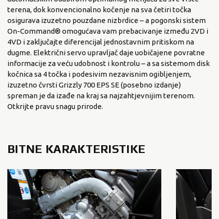
terena, dok konvencionalno kočenje na sva četiri točka
osigurava izuzetno pouzdane nizbrdice – a pogonski sistem
On-Command® omogućava vam prebacivanje između 2VD i
4VD i zaključajte diferencijal jednostavnim pritiskom na
dugme. Električni servo upravljač daje uobičajene povratne
informacije za veću udobnost i kontrolu – a sa sistemom disk
kočnica sa 4 točka i podesivim nezavisnim ogibljenjem,
izuzetno čvrsti Grizzly 700 EPS SE (posebno izdanje)
spreman je da izađe na kraj sa najzahtjevnijim terenom.
Otkrijte pravu snagu prirode.
BITNE KARAKTERISTIKE