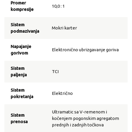
Promer
10,0 : 1
kompresije
Sistem
Mokri karter
podmazivanja
Napajanje
Elektronično ubrizgavanje goriva
gorivom
Sistem
TCI
paljenja
Sistem
Električno
pokretanja
Ultramatic sa V-remenom i
Sistem
kočenjem pogonskim agregatom
prenosa
prednjih i zadnjih točkova