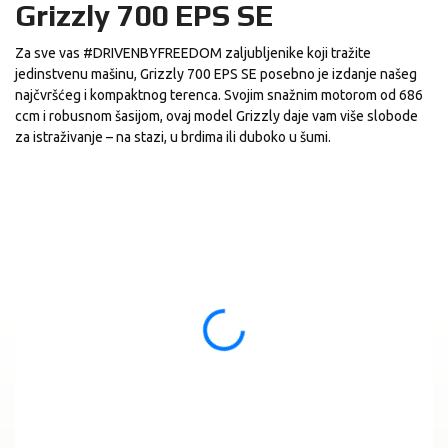
Grizzly 700 EPS SE
Za sve vas #DRIVENBYFREEDOM zaljubljenike koji tražite
jedinstvenu mašinu, Grizzly 700 EPS SE posebno je izdanje našeg
najčvršćeg i kompaktnog terenca. Svojim snažnim motorom od 686
ccm i robusnom šasijom, ovaj model Grizzly daje vam više slobode
za istraživanje – na stazi, u brdima ili duboko u šumi.