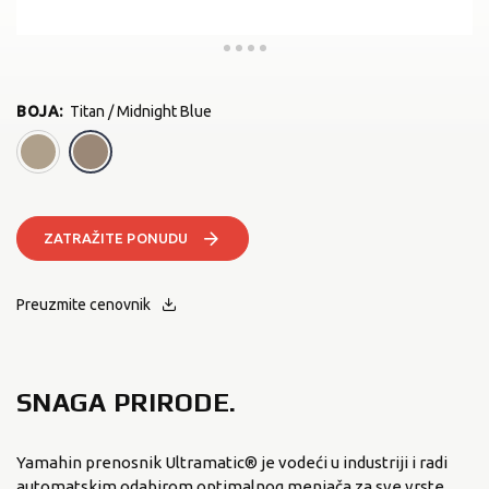
BOJA
:
Titan / Midnight Blue
Desert Tan XT-R
Titan / Midnight Blue
ZATRAŽITE PONUDU
Preuzmite cenovnik
SNAGA PRIRODE.
Yamahin prenosnik Ultramatic® je vodeći u industriji i radi
automatskim odabirom optimalnog menjača za sve vrste