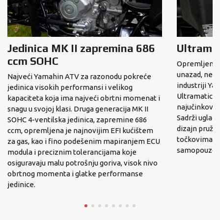
Jedinica MK II zapremina 686
Ultrama
ccm SOHC
Opremljen je
unazad, neut
Najveći Yamahin ATV za razonodu pokreće
industriji 
jedinica visokih performansi i velikog
Ultramatic® ko
kapaciteta koja ima najveći obrtni momenat i
najučinkovit
snagu u svojoj klasi. Druga generacija MK II
Sadrži uglađe
SOHC 4-ventilska jedinica, zapremine 686
dizajn pruža
ccm, opremljena je najnovijim EFI kućištem
točkovima š
za gas, kao i fino podešenim mapiranjem ECU
samopouzdanj
modula i preciznim tolerancijama koje
osiguravaju malu potrošnju goriva, visok nivo
obrtnog momenta i glatke performanse
jedinice.