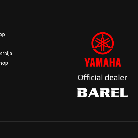
op
rbija
shop