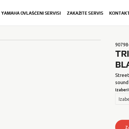
YAMAHA OVLAŠĆENI SERVISI
ZAKAŽITE SERVIS
KONTAK
90798
TR
BL
Street
sound 
Izaberi
Z