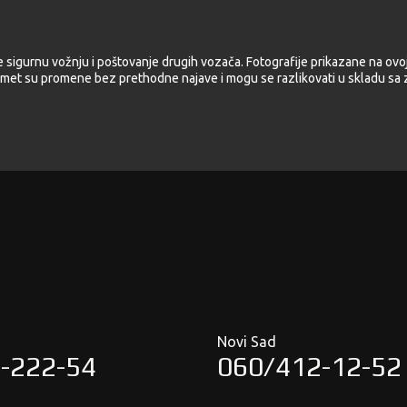
e sigurnu vožnju i poštovanje drugih vozača. Fotografije prikazane na ovoj
met su promene bez prethodne najave i mogu se razlikovati u skladu sa z
Novi Sad
-222-54
060/412-12-52