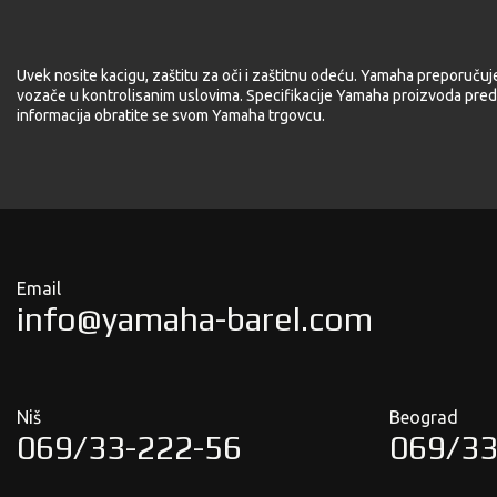
Uvek nosite kacigu, zaštitu za oči i zaštitnu odeću. Yamaha preporučuj
vozače u kontrolisanim uslovima. Specifikacije Yamaha proizvoda pred
informacija obratite se svom Yamaha trgovcu.
Email
info@yamaha-barel.com
Niš
Beograd
069/33-222-56
069/33