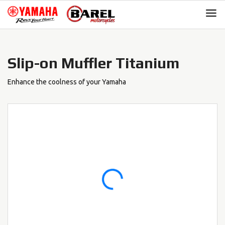
Skip
Skip
to
to
navigation
content
Slip-on Muffler Titanium
Enhance the coolness of your Yamaha