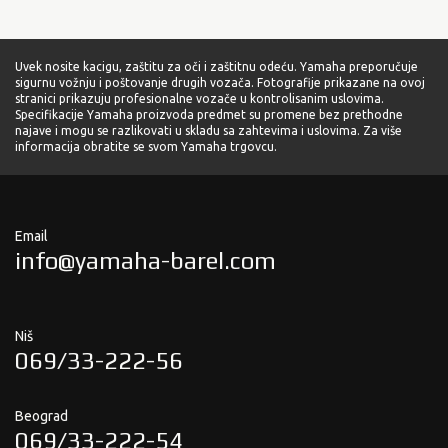
Uvek nosite kacigu, zaštitu za oči i zaštitnu odeću. Yamaha preporučuje
sigurnu vožnju i poštovanje drugih vozača. Fotografije prikazane na ovoj
stranici prikazuju profesionalne vozače u kontrolisanim uslovima.
Specifikacije Yamaha proizvoda predmet su promene bez prethodne
najave i mogu se razlikovati u skladu sa zahtevima i uslovima. Za više
informacija obratite se svom Yamaha trgovcu.
Email
info@yamaha-barel.com
Niš
069/33-222-56
Beograd
069/33-222-54