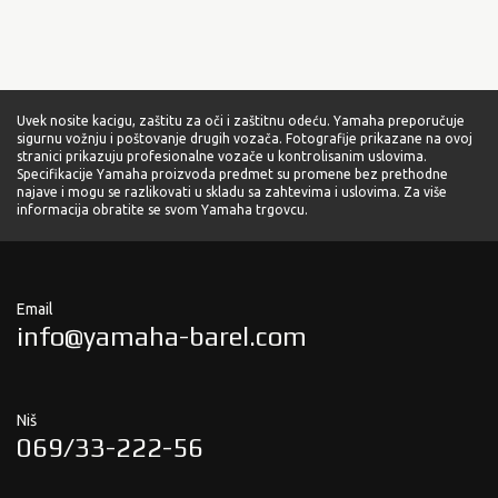
Uvek nosite kacigu, zaštitu za oči i zaštitnu odeću. Yamaha preporučuje
sigurnu vožnju i poštovanje drugih vozača. Fotografije prikazane na ovoj
stranici prikazuju profesionalne vozače u kontrolisanim uslovima.
Specifikacije Yamaha proizvoda predmet su promene bez prethodne
najave i mogu se razlikovati u skladu sa zahtevima i uslovima. Za više
informacija obratite se svom Yamaha trgovcu.
Email
info@yamaha-barel.com
Niš
069/33-222-56