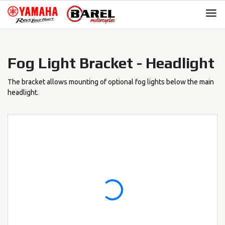
Skip
Skip
to
to
navigation
content
Fog Light Bracket - Headlight
The bracket allows mounting of optional fog lights below the main
headlight.