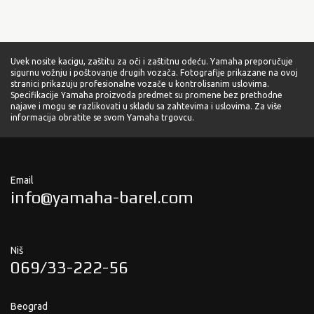
Uvek nosite kacigu, zaštitu za oči i zaštitnu odeću. Yamaha preporučuje
sigurnu vožnju i poštovanje drugih vozača. Fotografije prikazane na ovoj
stranici prikazuju profesionalne vozače u kontrolisanim uslovima.
Specifikacije Yamaha proizvoda predmet su promene bez prethodne
najave i mogu se razlikovati u skladu sa zahtevima i uslovima. Za više
informacija obratite se svom Yamaha trgovcu.
Email
info@yamaha-barel.com
Niš
069/33-222-56
Beograd