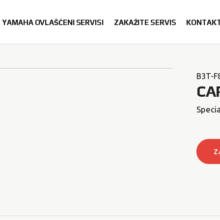
YAMAHA OVLAŠĆENI SERVISI
ZAKAŽITE SERVIS
KONTAK
B3T-F
CA
Specia
Z