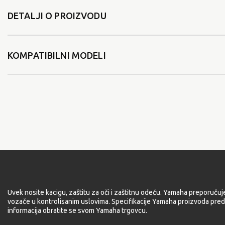
DETALJI O PROIZVODU
KOMPATIBILNI MODELI
Uvek nosite kacigu, zaštitu za oči i zaštitnu odeću. Yamaha preporučuj
vozače u kontrolisanim uslovima. Specifikacije Yamaha proizvoda pred
informacija obratite se svom Yamaha trgovcu.