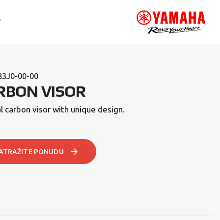
T
83J0-00-00
RBON VISOR
l carbon visor with unique design.
ATRAŽITE PONUDU