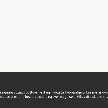
e sigurnu vožnju i poštovanje drugih vozača. Fotografije prikazane na ovoj
met su promene bez prethodne najave i mogu se razlikovati u skladu sa z