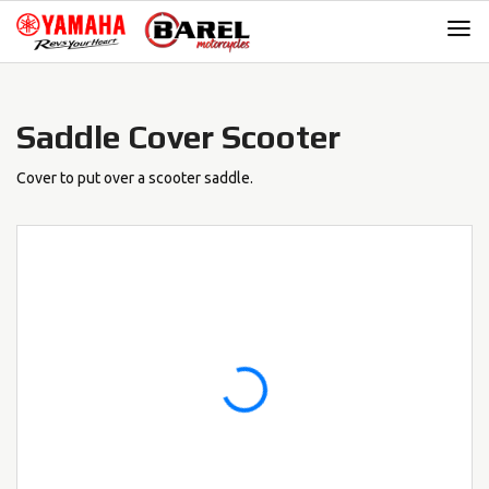
Skip
Skip
to
to
navigation
content
Saddle Cover Scooter
Cover to put over a scooter saddle.