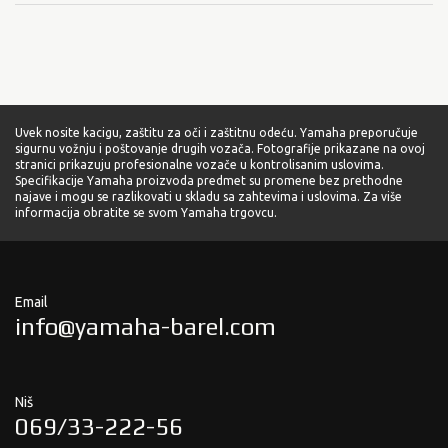
Uvek nosite kacigu, zaštitu za oči i zaštitnu odeću. Yamaha preporučuje
sigurnu vožnju i poštovanje drugih vozača. Fotografije prikazane na ovoj
stranici prikazuju profesionalne vozače u kontrolisanim uslovima.
Specifikacije Yamaha proizvoda predmet su promene bez prethodne
najave i mogu se razlikovati u skladu sa zahtevima i uslovima. Za više
informacija obratite se svom Yamaha trgovcu.
Email
info@yamaha-barel.com
Niš
069/33-222-56