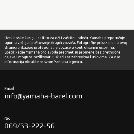
Uvek nosite kacigu, zaštitu za oči i zaštitnu odeću. Yamaha preporučuje
sigurnu vožnju i poštovanje drugih vozača. Fotografije prikazane na ovoj
stranici prikazuju profesionalne vozače u kontrolisanim uslovima.
Specifikacije Yamaha proizvoda predmet su promene bez prethodne
najave i mogu se razlikovati u skladu sa zahtevima i uslovima. Za više
informacija obratite se svom Yamaha trgovcu.
Email
info@yamaha-barel.com
Niš
069/33-222-56