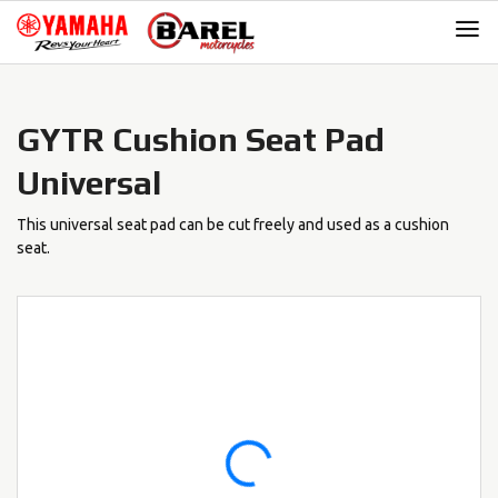
Skip
Skip
to
to
navigation
content
GYTR Cushion Seat Pad
Universal
This universal seat pad can be cut freely and used as a cushion
seat.