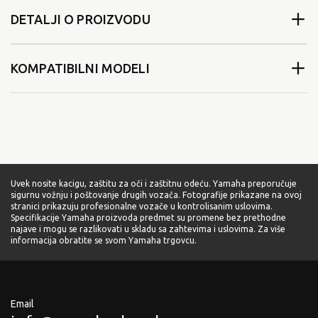
DETALJI O PROIZVODU
KOMPATIBILNI MODELI
Uvek nosite kacigu, zaštitu za oči i zaštitnu odeću. Yamaha preporučuje
sigurnu vožnju i poštovanje drugih vozača. Fotografije prikazane na ovoj
stranici prikazuju profesionalne vozače u kontrolisanim uslovima.
Specifikacije Yamaha proizvoda predmet su promene bez prethodne
najave i mogu se razlikovati u skladu sa zahtevima i uslovima. Za više
informacija obratite se svom Yamaha trgovcu.
Email