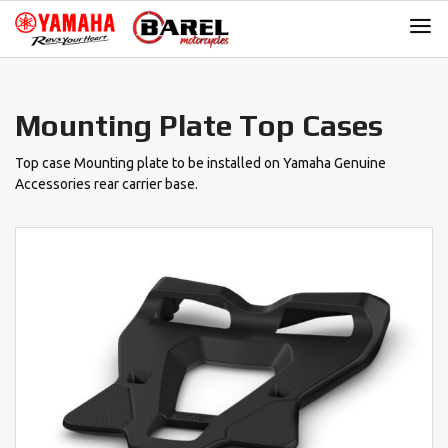
Skip
Skip
to
to
navigation
content
Mounting Plate Top Cases
Top case Mounting plate to be installed on Yamaha Genuine
Accessories rear carrier base.