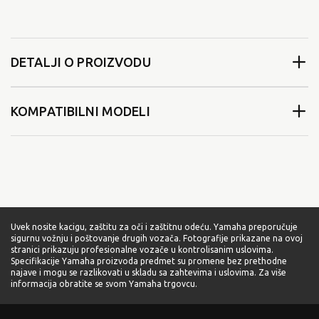
DETALJI O PROIZVODU
KOMPATIBILNI MODELI
Uvek nosite kacigu, zaštitu za oči i zaštitnu odeću. Yamaha preporučuje
sigurnu vožnju i poštovanje drugih vozača. Fotografije prikazane na ovoj
stranici prikazuju profesionalne vozače u kontrolisanim uslovima.
Specifikacije Yamaha proizvoda predmet su promene bez prethodne
najave i mogu se razlikovati u skladu sa zahtevima i uslovima. Za više
informacija obratite se svom Yamaha trgovcu.