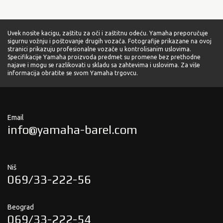
Uvek nosite kacigu, zaštitu za oči i zaštitnu odeću. Yamaha preporučuje
sigurnu vožnju i poštovanje drugih vozača. Fotografije prikazane na ovoj
stranici prikazuju profesionalne vozače u kontrolisanim uslovima.
Specifikacije Yamaha proizvoda predmet su promene bez prethodne
najave i mogu se razlikovati u skladu sa zahtevima i uslovima. Za više
informacija obratite se svom Yamaha trgovcu.
Email
info@yamaha-barel.com
Niš
069/33-222-56
Beograd
069/33-222-54