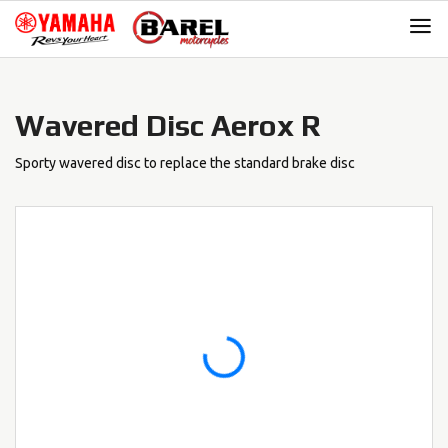
Skip
Skip
to
to
navigation
content
Wavered Disc Aerox R
Sporty wavered disc to replace the standard brake disc