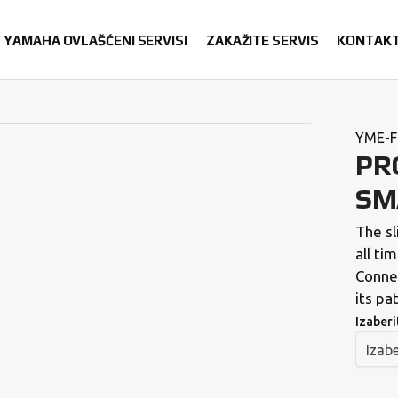
YAMAHA OVLAŠĆENI SERVISI
ZAKAŽITE SERVIS
KONTAK
YME-F
PR
SM
The sl
all ti
Conne
its p
Izaberi