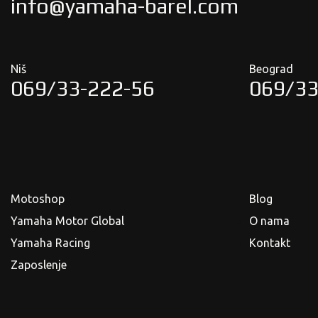
info@yamaha-barel.com
Niš
Beograd
069/33-222-56
069/33
Motoshop
Blog
Yamaha Motor Global
O nama
Yamaha Racing
Kontakt
Zaposlenje