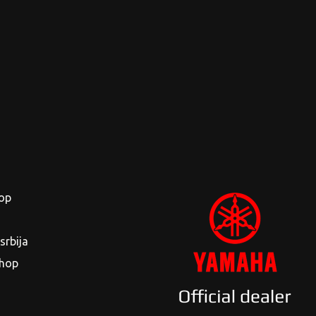
op
rbija
shop