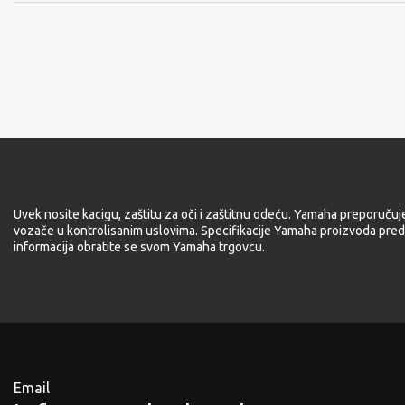
Uvek nosite kacigu, zaštitu za oči i zaštitnu odeću. Yamaha preporučuj
vozače u kontrolisanim uslovima. Specifikacije Yamaha proizvoda pred
informacija obratite se svom Yamaha trgovcu.
Email