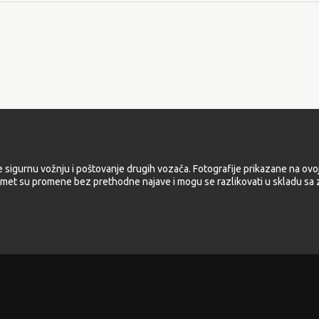
e sigurnu vožnju i poštovanje drugih vozača. Fotografije prikazane na ovoj
met su promene bez prethodne najave i mogu se razlikovati u skladu sa z