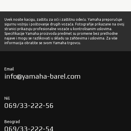
Uvek nosite kacigu, zaštitu za oči i zaštitnu odeću. Yamaha preporučuje
sigurnu vožnju i poštovanje drugih vozača. Fotografije prikazane na ovoj
stranici prikazuju profesionalne vozače u kontrolisanim uslovima.
Specifikacije Yamaha proizvoda predmet su promene bez prethodne
najave i mogu se razlikovati u skladu sa zahtevima i uslovima. Za više
informacija obratite se svom Yamaha trgovcu.
Email
info@yamaha-barel.com
Niš
069/33-222-56
Beograd
069/33-222-54