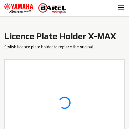
Skip
Skip
to
to
navigation
content
Licence Plate Holder X-MAX
Stylish licence plate holder to replace the original.