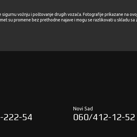
e sigurnu vožnju i poštovanje drugih vozača. Fotografije prikazane na ovoj
met su promene bez prethodne najave i mogu se razlikovati u skladu sa z
Novi Sad
-222-54
060/412-12-52