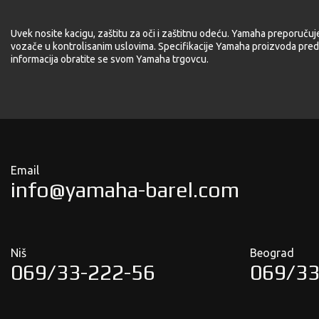
Uvek nosite kacigu, zaštitu za oči i zaštitnu odeću. Yamaha preporučuj
vozače u kontrolisanim uslovima. Specifikacije Yamaha proizvoda pred
informacija obratite se svom Yamaha trgovcu.
Email
info@yamaha-barel.com
Niš
Beograd
069/33-222-56
069/33