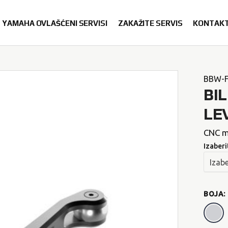
YAMAHA OVLAŠĆENI SERVISI
ZAKAŽITE SERVIS
KONTAK
BBW-F
BI
LE
CNC m
Izaberi
BOJA
: