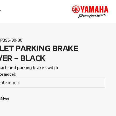
T
PBSS-00-00
LLET PARKING BRAKE
VER – BLACK
achined parking brake switch
te model:
Silver
Silver