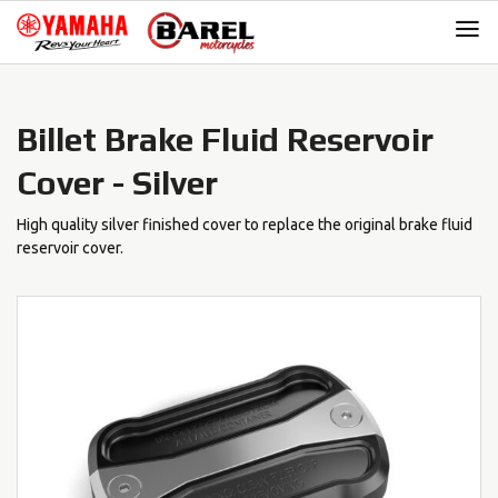
Skip
Skip
to
to
navigation
content
Billet Brake Fluid Reservoir
Cover - Silver
High quality silver finished cover to replace the original brake fluid
reservoir cover.