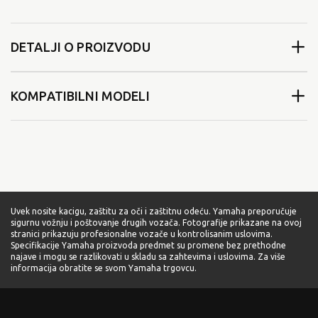
DETALJI O PROIZVODU
KOMPATIBILNI MODELI
Uvek nosite kacigu, zaštitu za oči i zaštitnu odeću. Yamaha preporučuje
sigurnu vožnju i poštovanje drugih vozača. Fotografije prikazane na ovoj
stranici prikazuju profesionalne vozače u kontrolisanim uslovima.
Specifikacije Yamaha proizvoda predmet su promene bez prethodne
najave i mogu se razlikovati u skladu sa zahtevima i uslovima. Za više
informacija obratite se svom Yamaha trgovcu.