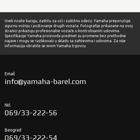
Uvek nosite kacigu, zaštitu za oči i zaštitnu odeću. Yamaha preporučuje
sigurnu vožnju i poštovanje drugih vozača. Fotografije prikazane na ovoj
stranici prikazuju profesionalne vozače u kontrolisanim uslovima.
Specifikacije Yamaha proizvoda predmet su promene bez prethodne
najave i mogu se razlikovati u skladu sa zahtevima i uslovima. Za više
informacija obratite se svom Yamaha trgovcu.
Email
info@yamaha-barel.com
Niš
069/33-222-56
Beograd
069/33-222-54