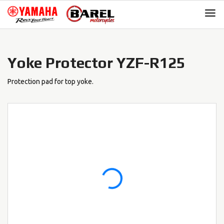
Skip
Skip
to
to
navigation
content
Yoke Protector YZF-R125
Protection pad for top yoke.