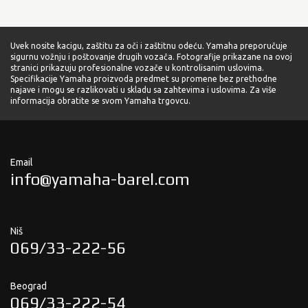
Uvek nosite kacigu, zaštitu za oči i zaštitnu odeću. Yamaha preporučuje
sigurnu vožnju i poštovanje drugih vozača. Fotografije prikazane na ovoj
stranici prikazuju profesionalne vozače u kontrolisanim uslovima.
Specifikacije Yamaha proizvoda predmet su promene bez prethodne
najave i mogu se razlikovati u skladu sa zahtevima i uslovima. Za više
informacija obratite se svom Yamaha trgovcu.
Email
info@yamaha-barel.com
Niš
069/33-222-56
Beograd
069/33-222-54