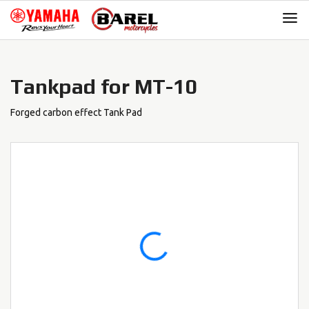
Skip
Skip
to
to
navigation
content
Tankpad for MT-10
Forged carbon effect Tank Pad