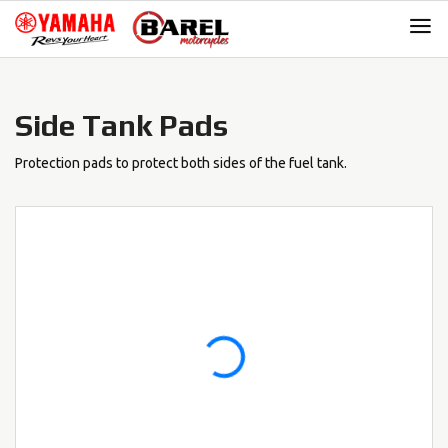
Skip
Skip
to
to
navigation
content
Side Tank Pads
Protection pads to protect both sides of the fuel tank.