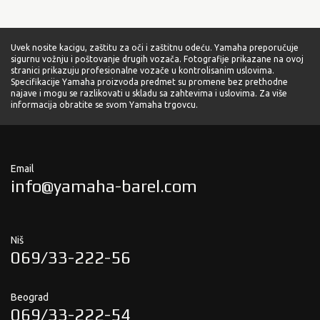
Uvek nosite kacigu, zaštitu za oči i zaštitnu odeću. Yamaha preporučuje
sigurnu vožnju i poštovanje drugih vozača. Fotografije prikazane na ovoj
stranici prikazuju profesionalne vozače u kontrolisanim uslovima.
Specifikacije Yamaha proizvoda predmet su promene bez prethodne
najave i mogu se razlikovati u skladu sa zahtevima i uslovima. Za više
informacija obratite se svom Yamaha trgovcu.
Email
info@yamaha-barel.com
Niš
069/33-222-56
Beograd
069/33-222-54