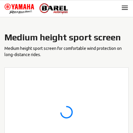
Skip
Skip
to
to
navigation
content
Medium height sport screen
Medium height sport screen for comfortable wind protection on
long-distance rides.