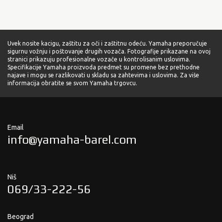
Uvek nosite kacigu, zaštitu za oči i zaštitnu odeću. Yamaha preporučuje
sigurnu vožnju i poštovanje drugih vozača. Fotografije prikazane na ovoj
stranici prikazuju profesionalne vozače u kontrolisanim uslovima.
Specifikacije Yamaha proizvoda predmet su promene bez prethodne
najave i mogu se razlikovati u skladu sa zahtevima i uslovima. Za više
informacija obratite se svom Yamaha trgovcu.
Email
info@yamaha-barel.com
Niš
069/33-222-56
Beograd