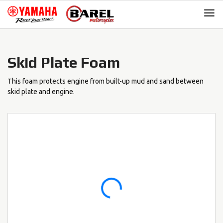
Skip
Skip
to
to
navigation
content
Skid Plate Foam
This foam protects engine from built-up mud and sand between
skid plate and engine.