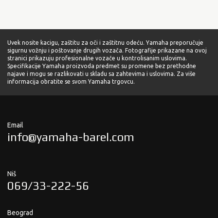
Uvek nosite kacigu, zaštitu za oči i zaštitnu odeću. Yamaha preporučuje
sigurnu vožnju i poštovanje drugih vozača. Fotografije prikazane na ovoj
stranici prikazuju profesionalne vozače u kontrolisanim uslovima.
Specifikacije Yamaha proizvoda predmet su promene bez prethodne
najave i mogu se razlikovati u skladu sa zahtevima i uslovima. Za više
informacija obratite se svom Yamaha trgovcu.
Email
info@yamaha-barel.com
Niš
069/33-222-56
Beograd