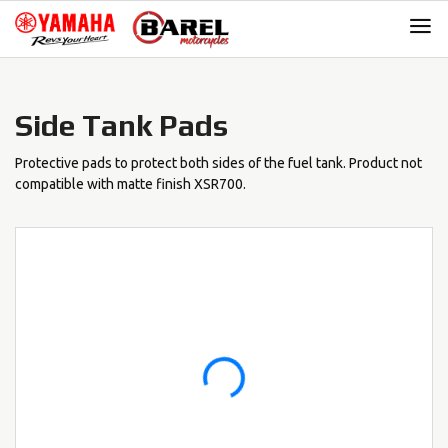
Skip
Skip
to
to
navigation
content
Side Tank Pads
Protective pads to protect both sides of the fuel tank. Product not
compatible with matte finish XSR700.