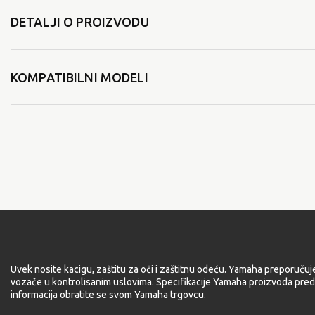
DETALJI O PROIZVODU
KOMPATIBILNI MODELI
Uvek nosite kacigu, zaštitu za oči i zaštitnu odeću. Yamaha preporučuj
vozače u kontrolisanim uslovima. Specifikacije Yamaha proizvoda pred
informacija obratite se svom Yamaha trgovcu.