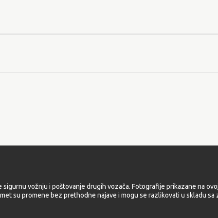
e sigurnu vožnju i poštovanje drugih vozača. Fotografije prikazane na ovoj
met su promene bez prethodne najave i mogu se razlikovati u skladu sa z