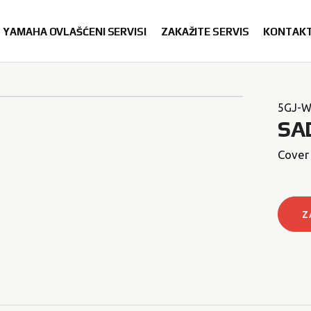
YAMAHA OVLAŠĆENI SERVISI
ZAKAŽITE SERVIS
KONTAK
5GJ-W
SA
Cover 
Z