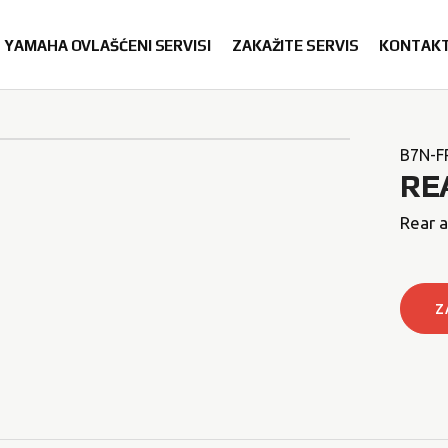
YAMAHA OVLAŠĆENI SERVISI
ZAKAŽITE SERVIS
KONTAK
B7N-F
RE
Rear a
Z