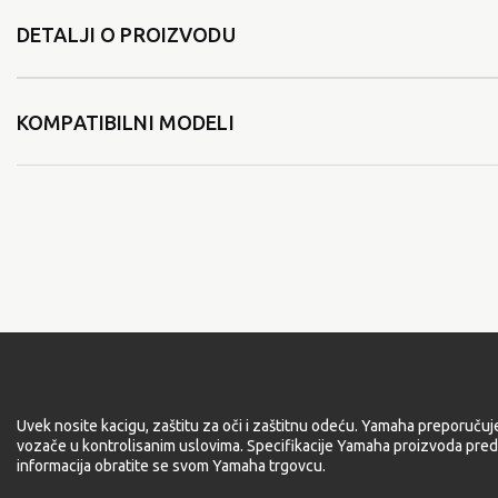
DETALJI O PROIZVODU
KOMPATIBILNI MODELI
Uvek nosite kacigu, zaštitu za oči i zaštitnu odeću. Yamaha preporučuj
vozače u kontrolisanim uslovima. Specifikacije Yamaha proizvoda pred
informacija obratite se svom Yamaha trgovcu.