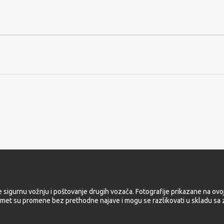
e sigurnu vožnju i poštovanje drugih vozača. Fotografije prikazane na ovoj
met su promene bez prethodne najave i mogu se razlikovati u skladu sa z