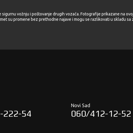
e sigurnu vožnju i poštovanje drugih vozača. Fotografije prikazane na ovoj
met su promene bez prethodne najave i mogu se razlikovati u skladu sa z
Novi Sad
-222-54
060/412-12-52