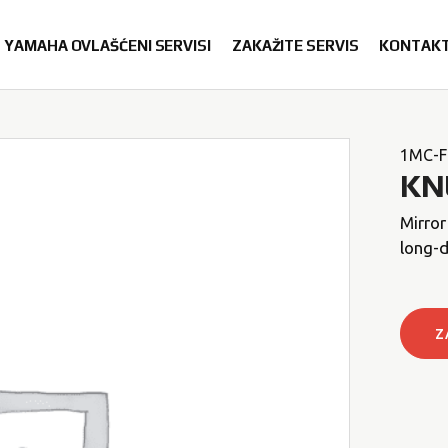
YAMAHA OVLAŠĆENI SERVISI
ZAKAŽITE SERVIS
KONTAK
1MC-F
KN
Mirro
long-d
Z