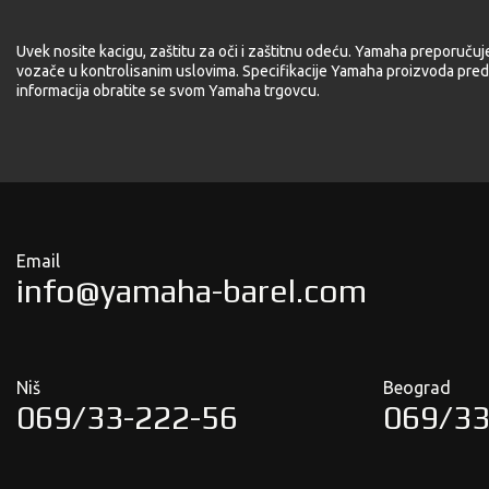
Uvek nosite kacigu, zaštitu za oči i zaštitnu odeću. Yamaha preporučuj
vozače u kontrolisanim uslovima. Specifikacije Yamaha proizvoda pred
informacija obratite se svom Yamaha trgovcu.
Email
info@yamaha-barel.com
Niš
Beograd
069/33-222-56
069/33