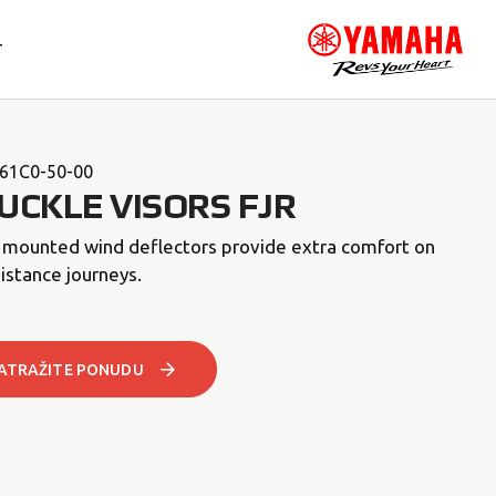
T
61C0-50-00
UCKLE VISORS FJR
r mounted wind deflectors provide extra comfort on
istance journeys.
ATRAŽITE PONUDU