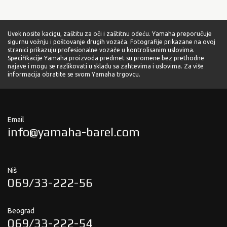
Uvek nosite kacigu, zaštitu za oči i zaštitnu odeću. Yamaha preporučuje
sigurnu vožnju i poštovanje drugih vozača. Fotografije prikazane na ovoj
stranici prikazuju profesionalne vozače u kontrolisanim uslovima.
Specifikacije Yamaha proizvoda predmet su promene bez prethodne
najave i mogu se razlikovati u skladu sa zahtevima i uslovima. Za više
informacija obratite se svom Yamaha trgovcu.
Email
info@yamaha-barel.com
Niš
069/33-222-56
Beograd
069/33-222-54