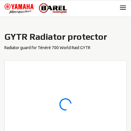
Skip
Skip
to
to
navigation
content
GYTR Radiator protector
Radiator guard for Ténéré 700 World Raid GYTR