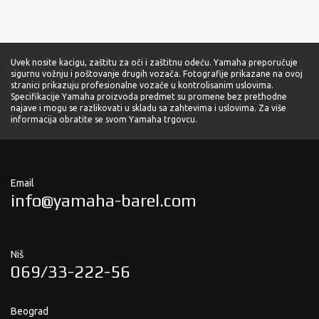
Uvek nosite kacigu, zaštitu za oči i zaštitnu odeću. Yamaha preporučuje
sigurnu vožnju i poštovanje drugih vozača. Fotografije prikazane na ovoj
stranici prikazuju profesionalne vozače u kontrolisanim uslovima.
Specifikacije Yamaha proizvoda predmet su promene bez prethodne
najave i mogu se razlikovati u skladu sa zahtevima i uslovima. Za više
informacija obratite se svom Yamaha trgovcu.
Email
info@yamaha-barel.com
Niš
069/33-222-56
Beograd