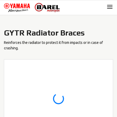
Skip
Skip
to
to
navigation
content
GYTR Radiator Braces
Reinforces the radiator to protect it from impacts or in case of
crashing.