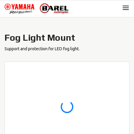
Skip
Skip
to
to
navigation
content
Fog Light Mount
Support and protection for LED fog light.