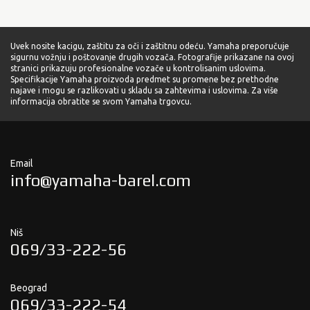
Uvek nosite kacigu, zaštitu za oči i zaštitnu odeću. Yamaha preporučuje
sigurnu vožnju i poštovanje drugih vozača. Fotografije prikazane na ovoj
stranici prikazuju profesionalne vozače u kontrolisanim uslovima.
Specifikacije Yamaha proizvoda predmet su promene bez prethodne
najave i mogu se razlikovati u skladu sa zahtevima i uslovima. Za više
informacija obratite se svom Yamaha trgovcu.
Email
info@yamaha-barel.com
Niš
069/33-222-56
Beograd
069/33-222-54