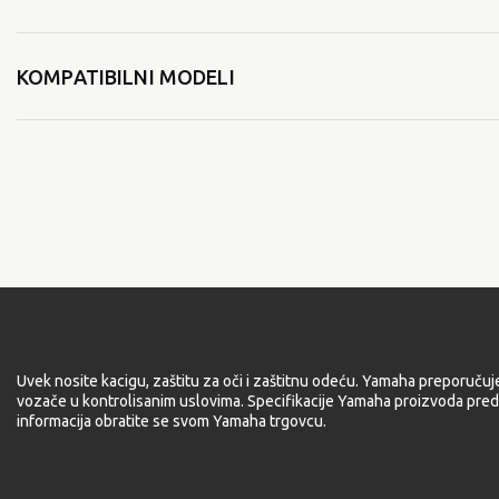
KOMPATIBILNI MODELI
Uvek nosite kacigu, zaštitu za oči i zaštitnu odeću. Yamaha preporučuj
vozače u kontrolisanim uslovima. Specifikacije Yamaha proizvoda pred
informacija obratite se svom Yamaha trgovcu.