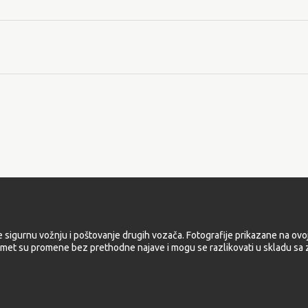
e sigurnu vožnju i poštovanje drugih vozača. Fotografije prikazane na ovoj
met su promene bez prethodne najave i mogu se razlikovati u skladu sa z