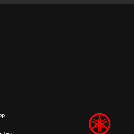
op
rbija