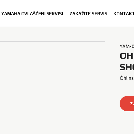
YAMAHA OVLAŠĆENI SERVISI
ZAKAŽITE SERVIS
KONTAK
YAM-0
OH
SH
Öhlin
Z