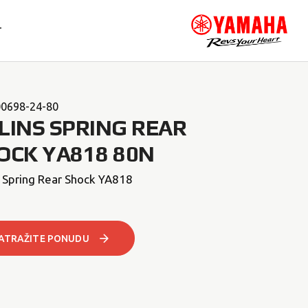
T
0698-24-80
LINS SPRING REAR
OCK YA818 80N
s Spring Rear Shock YA818
ATRAŽITE PONUDU