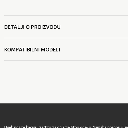
DETALJI O PROIZVODU
KOMPATIBILNI MODELI
Uvek nosite kacigu, zaštitu za oči i zaštitnu odeću. Yamaha preporučuj