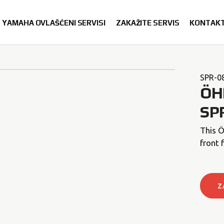
YAMAHA OVLAŠĆENI SERVISI
ZAKAŽITE SERVIS
KONTAK
SPR-0
ÖH
SP
This Ö
front 
Z