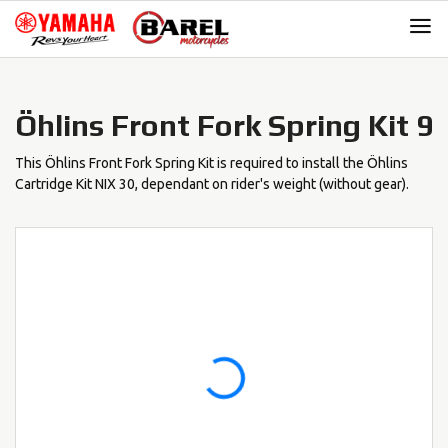
Skip
Skip
to
to
navigation
content
Öhlins Front Fork Spring Kit 9
This Öhlins Front Fork Spring Kit is required to install the Öhlins
Cartridge Kit NIX 30, dependant on rider's weight (without gear).