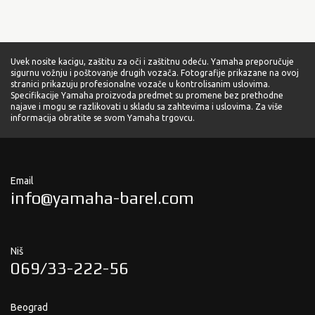
Uvek nosite kacigu, zaštitu za oči i zaštitnu odeću. Yamaha preporučuje
sigurnu vožnju i poštovanje drugih vozača. Fotografije prikazane na ovoj
stranici prikazuju profesionalne vozače u kontrolisanim uslovima.
Specifikacije Yamaha proizvoda predmet su promene bez prethodne
najave i mogu se razlikovati u skladu sa zahtevima i uslovima. Za više
informacija obratite se svom Yamaha trgovcu.
Email
info@yamaha-barel.com
Niš
069/33-222-56
Beograd