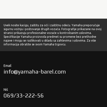
Uvek nosite kacigu, zaštitu za oči i zaštitnu odeću. Yamaha preporučuje
sigurnu vožnju i poštovanje drugih vozača. Fotografije prikazane na ovoj
stranici prikazuju profesionalne vozače u kontrolisanim uslovima.
Specifikacije Yamaha proizvoda predmet su promene bez prethodne
najave i mogu se razlikovati u skladu sa zahtevima i uslovima. Za više
informacija obratite se svom Yamaha trgovcu.
Email
info@yamaha-barel.com
Niš
069/33-222-56