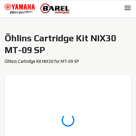
Skip
Skip
to
to
navigation
content
Öhlins Cartridge Kit NIX30
MT-09 SP
Öhlins Cartridge Kit NIX30 for MT-09 SP