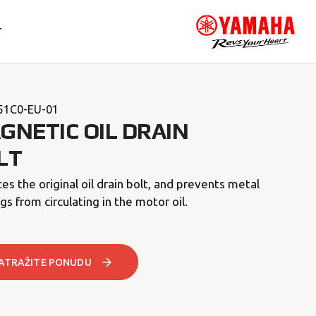
T
51C0-EU-01
GNETIC OIL DRAIN
LT
es the original oil drain bolt, and prevents metal
gs from circulating in the motor oil.
ATRAŽITE PONUDU