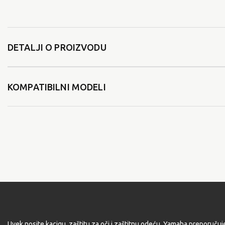
DETALJI O PROIZVODU
KOMPATIBILNI MODELI
Uvek nosite kacigu, zaštitu za oči i zaštitnu odeću. Yamaha preporučuj