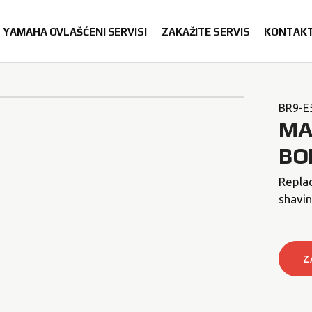
YAMAHA OVLAŠĆENI SERVISI
ZAKAŽITE SERVIS
KONTAK
BR9-E
MA
BO
Replac
shavin
Z