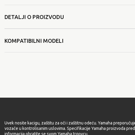
DETALJI O PROIZVODU
KOMPATIBILNI MODELI
Uvek nosite kacigu, zaštitu za oči i zaštitnu odeću. Yamaha preporučuj
vozače u kontrolisanim uslovima. Specifikacije Yamaha proizvoda pred
informacija obratite se svom Yamaha trgovcu.