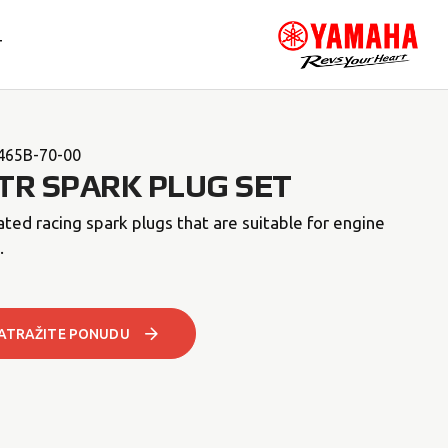
T
465B-70-00
TR SPARK PLUG SET
ted racing spark plugs that are suitable for engine
.
ATRAŽITE PONUDU