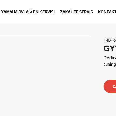
YAMAHA OVLAŠĆENI SERVISI
ZAKAŽITE SERVIS
KONTAK
14B-R
GY
Dedica
tuning
Z