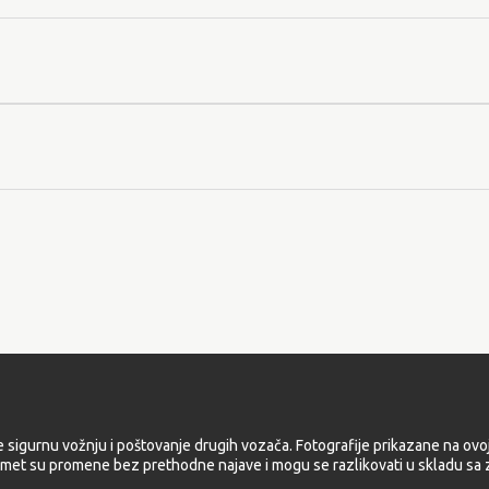
e sigurnu vožnju i poštovanje drugih vozača. Fotografije prikazane na ovoj
met su promene bez prethodne najave i mogu se razlikovati u skladu sa z