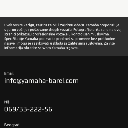
Uvek nosite kacigu, zaštitu za oči i zaštitnu odeću. Yamaha preporučuje
sigurnu vožnju i poštovanje drugih vozača. Fotografije prikazane na ovoj
stranici prikazuju profesionalne vozače u kontrolisanim uslovima.
Specifikacije Yamaha proizvoda predmet su promene bez prethodne
najave i mogu se razlikovati u skladu sa zahtevima i uslovima. Za više
informacija obratite se svom Yamaha trgovcu.
Email
info@yamaha-barel.com
Niš
069/33-222-56
Beograd