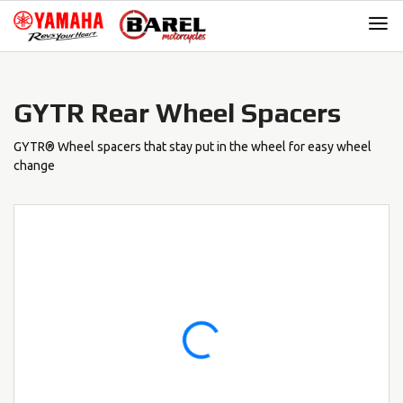
Skip
Skip
to
to
navigation
content
GYTR Rear Wheel Spacers
GYTR® Wheel spacers that stay put in the wheel for easy wheel
change