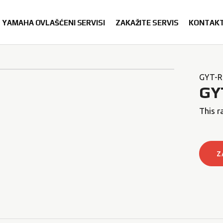
YAMAHA OVLAŠĆENI SERVISI
ZAKAŽITE SERVIS
KONTAK
GYT-R
GY
This r
Z