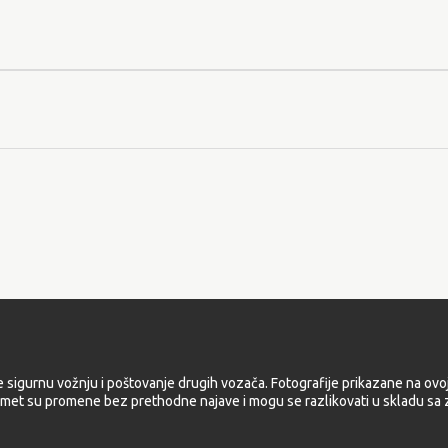
e sigurnu vožnju i poštovanje drugih vozača. Fotografije prikazane na ovoj
met su promene bez prethodne najave i mogu se razlikovati u skladu sa z