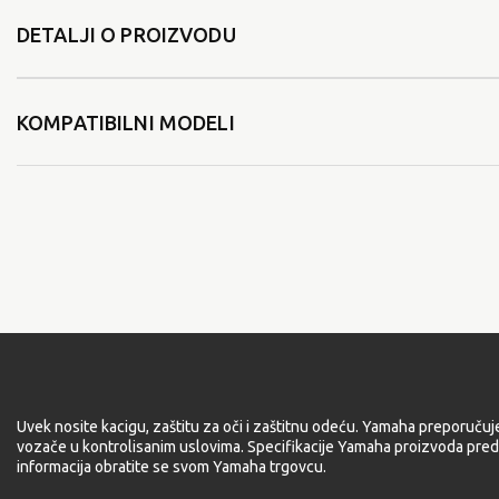
DETALJI O PROIZVODU
KOMPATIBILNI MODELI
Uvek nosite kacigu, zaštitu za oči i zaštitnu odeću. Yamaha preporučuj
vozače u kontrolisanim uslovima. Specifikacije Yamaha proizvoda pred
informacija obratite se svom Yamaha trgovcu.