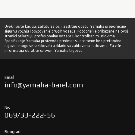
Uvek nosite kacigu, zaštitu za oči i zaštitnu odeću. Yamaha preporučuje
sigurnu vožnju i poštovanje drugih vozača. Fotografije prikazane na ovoj
stranici prikazuju profesionalne vozače u kontrolisanim uslovima.
Specifikacije Yamaha proizvoda predmet su promene bez prethodne
najave i mogu se razlikovati u skladu sa zahtevima i uslovima. Za više
informacija obratite se svom Yamaha trgovcu.
Email
info@yamaha-barel.com
Niš
069/33-222-56
Beograd