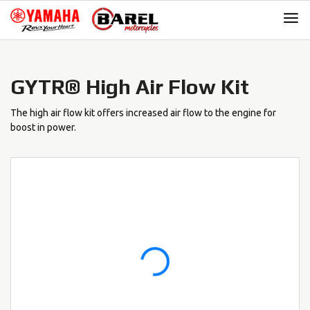
Skip
Skip
to
to
navigation
content
GYTR® High Air Flow Kit
The high air flow kit offers increased air flow to the engine for
boost in power.