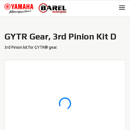
Skip
Skip
to
to
navigation
content
GYTR Gear, 3rd Pinion Kit D
3rd Pinion kit for GYTR® gear.