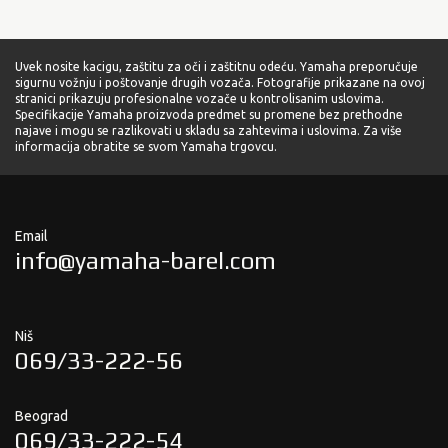
Uvek nosite kacigu, zaštitu za oči i zaštitnu odeću. Yamaha preporučuje
sigurnu vožnju i poštovanje drugih vozača. Fotografije prikazane na ovoj
stranici prikazuju profesionalne vozače u kontrolisanim uslovima.
Specifikacije Yamaha proizvoda predmet su promene bez prethodne
najave i mogu se razlikovati u skladu sa zahtevima i uslovima. Za više
informacija obratite se svom Yamaha trgovcu.
Email
info@yamaha-barel.com
Niš
069/33-222-56
Beograd
069/33-222-54