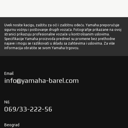
Uvek nosite kacigu, zaštitu za oči i zaštitnu odeću. Yamaha preporučuje
sigurnu vožnju i poštovanje drugih vozača. Fotografije prikazane na ovoj
stranici prikazuju profesionalne vozače u kontrolisanim uslovima.
Specifikacije Yamaha proizvoda predmet su promene bez prethodne
najave i mogu se razlikovati u skladu sa zahtevima i uslovima. Za više
informacija obratite se svom Yamaha trgovcu.
Email
info@yamaha-barel.com
Niš
069/33-222-56
Beograd