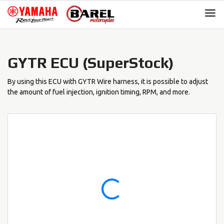
Skip
Skip
to
to
navigation
content
GYTR ECU (SuperStock)
By using this ECU with GYTR Wire harness, it is possible to adjust
the amount of fuel injection, ignition timing, RPM, and more.