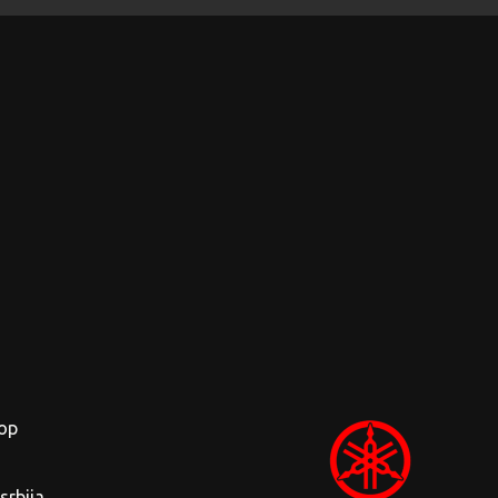
op
rbija