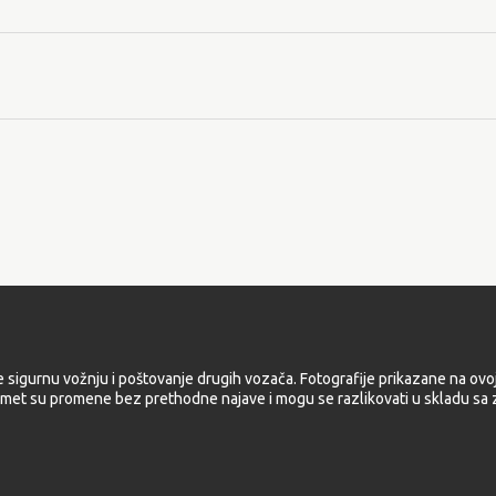
e sigurnu vožnju i poštovanje drugih vozača. Fotografije prikazane na ovoj
met su promene bez prethodne najave i mogu se razlikovati u skladu sa z