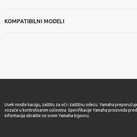
KOMPATIBILNI MODELI
Uvek nosite kacigu, zaštitu za oči i zaštitnu odeću. Yamaha preporučuj
vozače u kontrolisanim uslovima. Specifikacije Yamaha proizvoda pred
informacija obratite se svom Yamaha trgovcu.