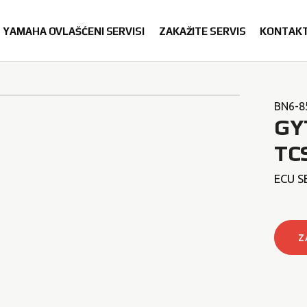
YAMAHA OVLAŠĆENI SERVISI
ZAKAŽITE SERVIS
KONTAK
BN6-8
GY
TC
ECU S
Z