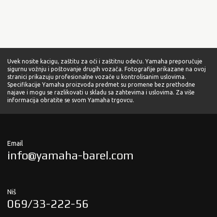
Uvek nosite kacigu, zaštitu za oči i zaštitnu odeću. Yamaha preporučuje
sigurnu vožnju i poštovanje drugih vozača. Fotografije prikazane na ovoj
stranici prikazuju profesionalne vozače u kontrolisanim uslovima.
Specifikacije Yamaha proizvoda predmet su promene bez prethodne
najave i mogu se razlikovati u skladu sa zahtevima i uslovima. Za više
informacija obratite se svom Yamaha trgovcu.
Email
info@yamaha-barel.com
Niš
069/33-222-56