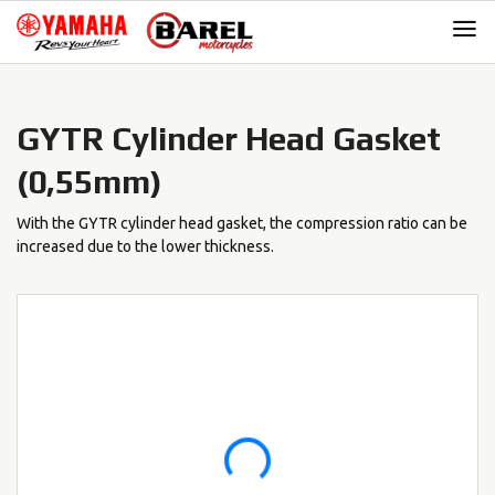
Skip
Skip
to
to
navigation
content
GYTR Cylinder Head Gasket
(0,55mm)
With the GYTR cylinder head gasket, the compression ratio can be
increased due to the lower thickness.