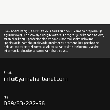
Uvek nosite kacigu, zaštitu za oči i zaštitnu odeću. Yamaha preporučuje
sigurnu vožnju i poštovanje drugih vozača. Fotografije prikazane na ovoj
stranici prikazuju profesionalne vozače u kontrolisanim uslovima.
Specifikacije Yamaha proizvoda predmet su promene bez prethodne
najave i mogu se razlikovati u skladu sa zahtevima i uslovima. Za više
informacija obratite se svom Yamaha trgovcu.
Email
info@yamaha-barel.com
Niš
069/33-222-56