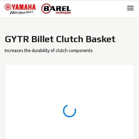
Skip
Skip
to
to
navigation
content
GYTR Billet Clutch Basket
Increases the durability of clutch components