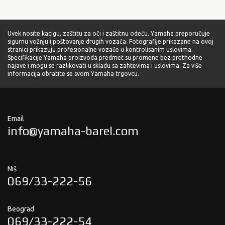
Uvek nosite kacigu, zaštitu za oči i zaštitnu odeću. Yamaha preporučuje
sigurnu vožnju i poštovanje drugih vozača. Fotografije prikazane na ovoj
stranici prikazuju profesionalne vozače u kontrolisanim uslovima.
Specifikacije Yamaha proizvoda predmet su promene bez prethodne
najave i mogu se razlikovati u skladu sa zahtevima i uslovima. Za više
informacija obratite se svom Yamaha trgovcu.
Email
info@yamaha-barel.com
Niš
069/33-222-56
Beograd
069/33-222-54