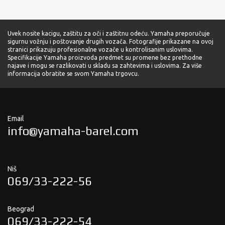
Uvek nosite kacigu, zaštitu za oči i zaštitnu odeću. Yamaha preporučuje
sigurnu vožnju i poštovanje drugih vozača. Fotografije prikazane na ovoj
stranici prikazuju profesionalne vozače u kontrolisanim uslovima.
Specifikacije Yamaha proizvoda predmet su promene bez prethodne
najave i mogu se razlikovati u skladu sa zahtevima i uslovima. Za više
informacija obratite se svom Yamaha trgovcu.
Email
info@yamaha-barel.com
Niš
069/33-222-56
Beograd
069/33-222-54