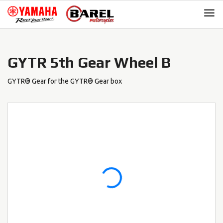
Skip
Skip
to
to
navigation
content
GYTR 5th Gear Wheel B
GYTR® Gear for the GYTR® Gear box