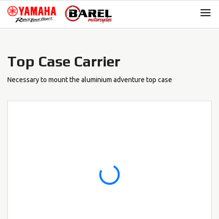
Skip
Skip
to
to
navigation
content
Top Case Carrier
Necessary to mount the aluminium adventure top case