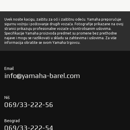
Uvek nosite kacigu, zaštitu za oči i zaštitnu odeću. Yamaha preporučuje
sigurnu vožnju i poštovanje drugih vozača. Fotografije prikazane na ovoj
stranici prikazuju profesionalne vozače u kontrolisanim uslovima.
Specifikacije Yamaha proizvoda predmet su promene bez prethodne
najave i mogu se razlikovati u skladu sa zahtevima i uslovima. Za više
informacija obratite se svom Yamaha trgovcu.
Email
info@yamaha-barel.com
Niš
069/33-222-56
Beograd
069/33-222-54