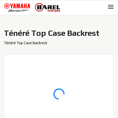
Skip
Skip
to
to
navigation
content
Ténéré Top Case Backrest
Ténéré Top Case Backrest