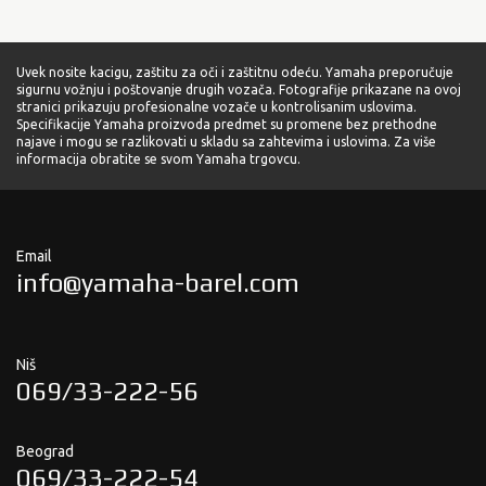
Uvek nosite kacigu, zaštitu za oči i zaštitnu odeću. Yamaha preporučuje
sigurnu vožnju i poštovanje drugih vozača. Fotografije prikazane na ovoj
stranici prikazuju profesionalne vozače u kontrolisanim uslovima.
Specifikacije Yamaha proizvoda predmet su promene bez prethodne
najave i mogu se razlikovati u skladu sa zahtevima i uslovima. Za više
informacija obratite se svom Yamaha trgovcu.
Email
info@yamaha-barel.com
Niš
069/33-222-56
Beograd
069/33-222-54